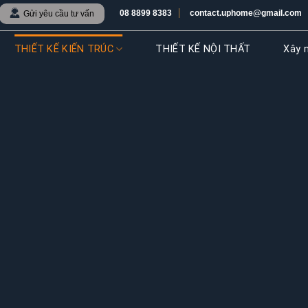
08 8899 8383
contact.uphome@gmail.com
Gửi yêu cầu tư vấn
THIẾT KẾ KIẾN TRÚC
THIẾT KẾ NỘI THẤT
Xây n