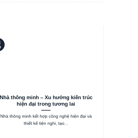
3
03
3
Th3
Nhà thông minh – Xu hướng kiến trúc
Cách chọ
hiện đại trong tương lai
Nhà thông minh kết hợp công nghệ hiện đại và
Việc lựa ch
thiết kế tiện nghi, tạo...
hư