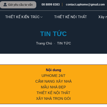
08 8899 8383
contact.uphome@gmail.com
Gửi yêu cầu tư vấn
THIẾT KẾ KIẾN TRÚC
THIẾT KẾ NỘI THẤT
Xây n
TIN TỨC
Trang Chủ
-
TIN TỨC
Nội dung
UPHOME 24/7
CẨM NANG XÂY NHÀ
MẪU NHÀ ĐẸP
THIẾT KẾ NỘI THẤT
XÂY NHÀ TRỌN GÓI