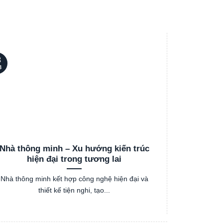
3
03
3
Th3
Nhà thông minh – Xu hướng kiến trúc
Cách chọ
hiện đại trong tương lai
Nhà thông minh kết hợp công nghệ hiện đại và
Việc lựa ch
thiết kế tiện nghi, tạo...
hư