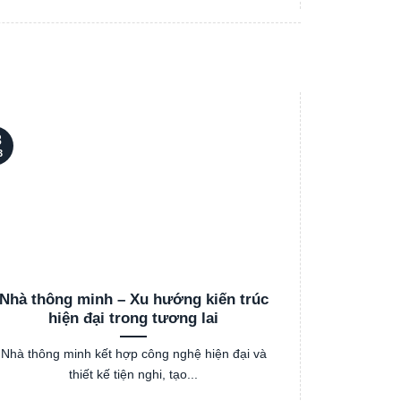
3
03
3
Th3
Nhà thông minh – Xu hướng kiến trúc
Cách chọ
hiện đại trong tương lai
Nhà thông minh kết hợp công nghệ hiện đại và
Việc lựa ch
thiết kế tiện nghi, tạo...
hư