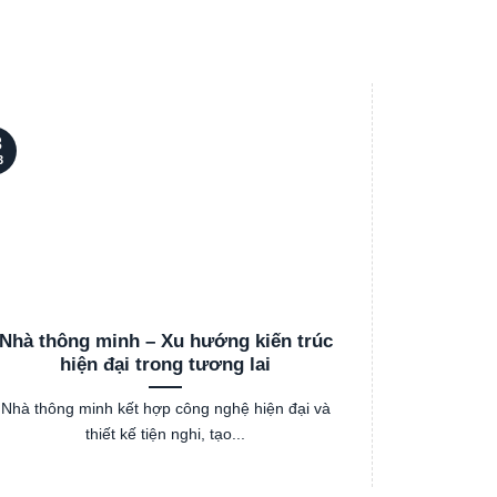
3
03
3
Th3
Nhà thông minh – Xu hướng kiến trúc
Cách chọ
hiện đại trong tương lai
Nhà thông minh kết hợp công nghệ hiện đại và
Việc lựa ch
thiết kế tiện nghi, tạo...
hư