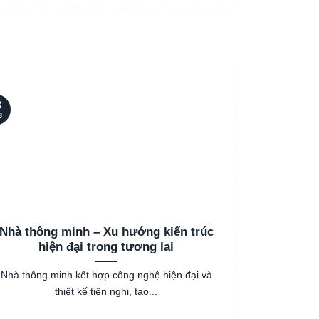
3
03
3
Th3
Nhà thông minh – Xu hướng kiến trúc
Cách chọ
hiện đại trong tương lai
Nhà thông minh kết hợp công nghệ hiện đại và
Việc lựa ch
thiết kế tiện nghi, tạo...
hư