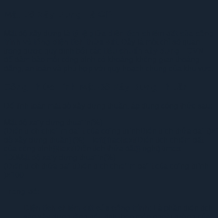
Mật Độ Xây Dựng Là Gì?
Mật độ xây dựng là
tỷ lệ giữa diện tích chiếm đất của công
trình và tổng diện tích thửa đất
. Đây là một chỉ số quan
trọng được quy định bởi các
tiêu chuẩn xây dựng TCVN
để đảm bảo mỗi công trình có khoảng không gian thoáng
đãng, an toàn và phù hợp với quy hoạch chung của khu vực.
Công Thức Tính Mật Độ Xây Dựng Thuần
Để tính toán mật độ xây dựng thuần, áp dụng công thức sau:
Mật độ xaˆy dựng thuaˆˋn(%)=
(Diện tıˊch chieˆˊm đaˆˊt của coˆng trıˋnhDiện tıˊch thửa đaˆˊt)
độ xây dựng thuần} (%) = left( frac{text{Diện tích chiếm đất
của công trình}}{text{Diện tích thửa đất}} right) times
100
Mật
đ
ộ x
a
ˆ
y dựng thu
a
ˆ
ˋ
n
(
%
)
=
(
Diện t
ı
ˊ
ch thửa
đ
a
ˆ
ˊ
t
Diện t
ı
ˊ
ch chi
e
ˆ
ˊ
m
đ
a
ˆ
ˊ
t của c
o
ˆ
ng tr
ı
ˋ
nh
)
×
100
Trong đó:
Diện tích chiếm đất của công trình
: Là phần diện tích
sàn xây dựng tầng trệt, tính theo mép ngoài tường của