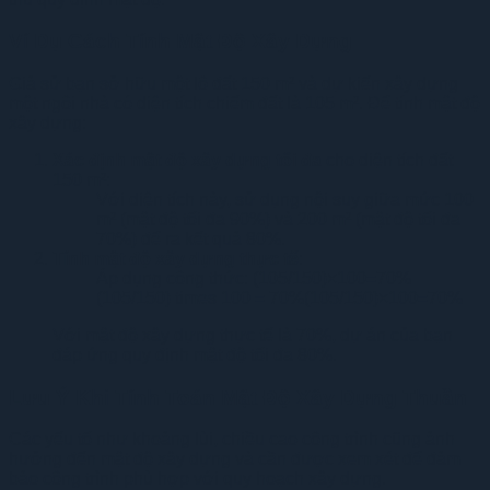
Ví Dụ Cách Tính Mật Độ Xây Dựng
Giả sử bạn sở hữu một lô đất 150 m² và dự kiến xây dựng
một ngôi nhà có diện tích chiếm đất là 105 m². Để tính mật độ
xây dựng:
Xác định mật độ xây dựng tối đa
cho diện tích đất
150 m²:
Với diện tích này, sử dụng nội suy giữa mức 100
m² (mật độ tối đa 90%) và 200 m² (mật độ tối đa
70%) để ra kết quả 80%.
Tính mật độ xây dựng thực tế
:
Áp dụng công thức:
(105/150)×100=70%
(105/150) times 100 = 70%
(
105/150
)
×
100
=
70%
Với mật độ xây dựng thực tế là 70%, dự án của bạn
đáp ứng quy định mật độ tối đa 80%.
Lưu Ý Khi Tính Toán Mật Độ Xây Dựng Thuần
Các yếu tố như khoảng lùi, chiều cao công trình cũng ảnh
hưởng đến mật độ xây dựng và cần được xem xét để đảm
bảo công trình phù hợp với quy hoạch xây dựng.