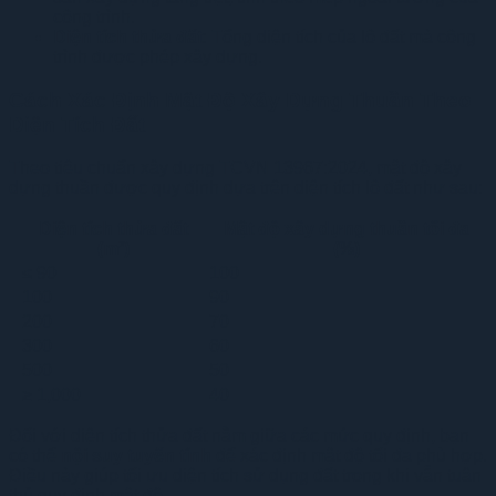
công trình.
Diện tích thửa đất
: Tổng diện tích của lô đất mà công
trình được phép xây dựng.
Cách Xác Định Mật Độ Xây Dựng Thuần Theo
Diện Tích Đất
Theo tiêu chuẩn xây dựng TCVN 13967:2024, mật độ xây
dựng thuần được quy định dựa trên diện tích lô đất như sau:
Diện tích thửa đất
Mật độ xây dựng thuần tối đa
(m²)
(%)
≤ 90
100
100
90
200
70
300
60
500
50
≥ 1,000
40
Đối với diện tích thửa đất nằm giữa các mức quy định, bạn
có thể
nội suy tuyến tính
để xác định mật độ tối đa phù hợp.
Điều này giúp tối ưu diện tích sử dụng đất trong khi vẫn tuân
thủ quy định mật độ.