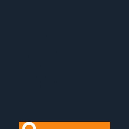
Ứng dụng xem hướng nhà theo tuổi
Ứng dụng tính mật độ xây dựng
Ứng dụng tra thước lỗ ban online
VIDEOS
TIN TỨC
Uphome 24/7
Cẩm nang xây nhà
Mầu nhà đẹp
Mẫu biệt thự đẹp
Mẫu nhà phố đẹp
Thiết kế nội thất
Xây nhà trọn gói
Thi công nội thất
Cải tạo sửa chữa nhà
Web hữu ích
Thi công nhôm kính
Thi công rèm
Mái che di động
LIÊN HỆ