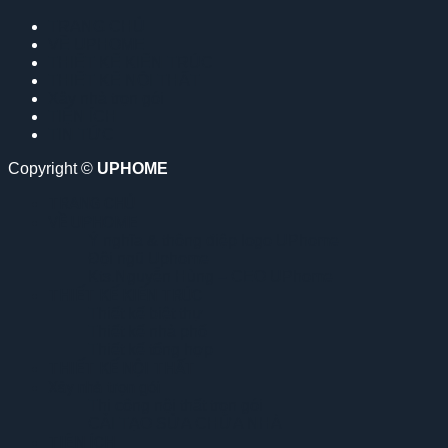
TRANG CHỦ
VỀ UPHOME
THIẾT KẾ KIẾN TRÚC
THIẾT KẾ NỘI THẤT
Xây nhà trọn gói
TIỆN ÍCH
TIN TỨC
Copyright ©
UPHOME
TRANG CHỦ
VỀ UPHOME
Ý nghĩa & thông điệp logo UPhome
Đội ngũ Uphome
Kts.Nguyễn Hùng – CEO UPhome
THIẾT KẾ KIẾN TRÚC
Thiết kế biệt thự
Thiết kế nhà phố
Thiết kế tổng hợp
THIẾT KẾ NỘI THẤT
Xây nhà trọn gói
Thi công nội thất trọn gói
CẢI TẠO SỬA CHỮA NHÀ
TIỆN ÍCH