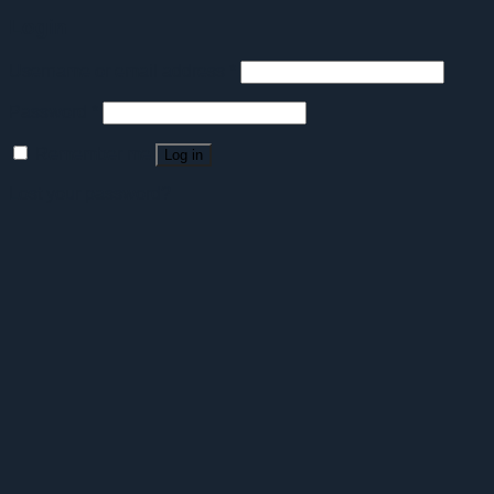
Login
Username or email address
*
Password
*
Remember me
Log in
Lost your password?