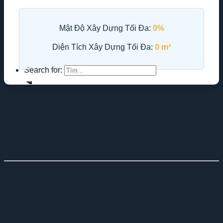
Mật Độ Xây Dựng Tối Đa:
0%
Diện Tích Xây Dựng Tối Đa:
0 m²
Search for:
Hướng Dẫn Cách Tính Mật Độ Xây Dựng Chi
Tiết Cho Nhà Ở Riêng Lẻ
Từ khóa chính
: Tính mật độ xây dựng
Từ khóa phụ
: Mật độ xây dựng thuần, diện tích xây dựng,
tiêu chuẩn xây dựng TCVN, tính toán mật độ xây dựng nhà ở
Trong xây dựng và quy hoạch,
tính mật độ xây dựng
là một
bước quan trọng để đảm bảo dự án tuân thủ đúng các quy
định pháp luật và quy hoạch của khu vực. Bài viết này sẽ
hướng dẫn bạn cách tính mật độ xây dựng, giải thích các
khái niệm liên quan như
mật độ xây dựng thuần
, và cung
cấp công thức chuẩn để áp dụng cho từng loại diện tích đất.