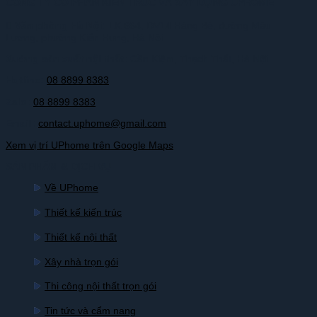
CÔNG TY CỔ PHẦN KIẾN TRÚC VÀ XÂY DỰNG UPHOME
Văn phòng Hà Nội:
LK 664, DV14 Hàng Bè, đường Mậu
Lương, phường Kiến Hưng, Hà Nội
Xưởng sản xuất nội thất:
Cần Kiệm, Thạch Thất, Hà Nội
Hotline:
08 8899 8383
Zalo:
08 8899 8383
Email:
contact.uphome@gmail.com
Xem vị trí UPhome trên Google Maps
SẢN PHẨM & DỊCH VỤ
Về UPhome
Thiết kế kiến trúc
Thiết kế nội thất
Xây nhà trọn gói
Thi công nội thất trọn gói
Tin tức và cẩm nang