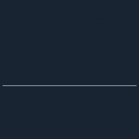
Khoảng lùi tối thiểu
: Tuân thủ theo quy định đối với
từng loại đường và chiều cao công trình.
Chiều cao xây dựng
: Nếu mật độ xây dựng đạt tối đa,
chiều cao công trình thường bị giới hạn để bảo đảm
không gian an toàn và thông thoáng.
Tối Ưu SEO với Các Từ Khóa Liên Quan Đến
Tính Mật Độ Xây Dựng
Sử dụng các từ khóa như “tính mật độ xây dựng”, “mật độ
xây dựng thuần”, “công thức tính mật độ xây dựng” trong các
tiêu đề, đoạn mở đầu và phần giải thích chi tiết giúp bài viết
thu hút người đọc và cải thiện khả năng tìm kiếm.
Tóm lại
, cách tính mật độ xây dựng là công việc quan trọng
trong quy hoạch nhà ở riêng lẻ để đảm bảo công trình đạt
chuẩn. Bằng cách hiểu rõ khái niệm mật độ xây dựng thuần
và cách tính toán theo tiêu chuẩn TCVN, bạn có thể thực
hiện dự án của mình một cách an toàn và hợp pháp.