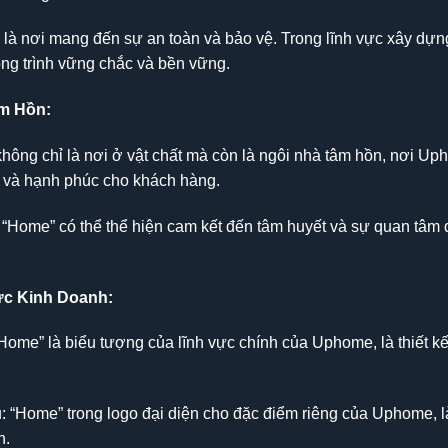
 là nơi mang đến sự an toàn và bảo vệ. Trong lĩnh vực xây dự
ng trình vững chắc và bền vững.
âm Hồn:
ng chỉ là nơi ở vật chất mà còn là ngôi nhà tâm hồn, nơi Uph
i và hạnh phúc cho khách hàng.
Home” có thể thể hiện cam kết đến tâm huyết và sự quan tâm đ
ực Kinh Doanh:
ome” là biểu tượng của lĩnh vực chính của Uphome, là thiết k
“Home” trong logo đại diện cho đặc điểm riêng của Uphome, l
n.