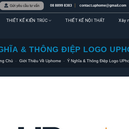
08 8899 8383
contact.uphome@gmail.com
Gửi yêu cầu tư vấn
THIẾT KẾ KIẾN TRÚC
THIẾT KẾ NỘI THẤT
Xây n
GHĨA & THÔNG ĐIỆP LOGO UP
ng Chủ
-
Giới Thiệu Về Uphome
-
Ý Nghĩa & Thông Điệp Logo UPh