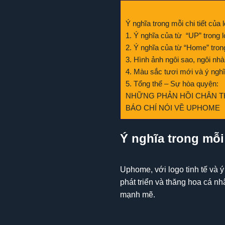
Ý nghĩa trong mỗi chi tiết củ
1. Ý nghĩa của từ “UP” trong l
2. Ý nghĩa của từ “Home” trong
3. Hình ảnh ngôi sao, ngôi nhà
4. Màu sắc tươi mới và ý nghĩ
5. Tổng thể – Sự hòa quyện:
NHỮNG PHẢN HỒI CHÂN 
BÁO CHÍ NÓI VỀ UPHOME
Ý nghĩa trong mỗi
Uphome, với logo tinh tế và ý
phát triển và thăng hoa cá n
mạnh mẽ.