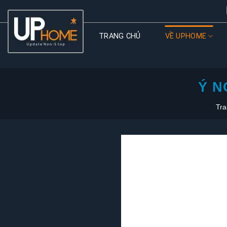
Skip
to
content
TRANG CHỦ
VỀ UPHOME
Ý N
Tra