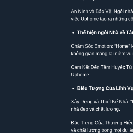
An Ninh và Bảo Vệ: Ngôi nhà
việc Uphome tạo ra những cô
Thể hiện ngôi Nhà về T
Chăm Sóc Emotion: “Home” khô
không gian mang lại niềm vu
Cam Kết Đến Tâm Huyết: Từ “
Uphome.
Biểu Tượng Của Lĩnh V
Xây Dựng và Thiết Kế Nhà: “H
nhà đẹp và chất lượng.
Đặc Trưng Của Thương Hiệu: 
và chất lượng trong mọi dự á