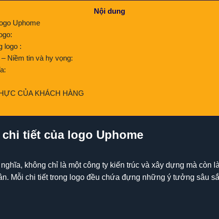
Nội dung
a logo Uphome
ogo:
 logo :
 – Niềm tin và hy vọng:
a:
THỰC CỦA KHÁCH HÀNG
 chi tiết của logo Uphome
 nghĩa, không chỉ là một công ty kiến trúc và xây dựng mà còn 
hân. Mỗi chi tiết trong logo đều chứa đựng những ý tưởng sâu s