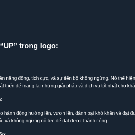
 “UP” trong logo:
hần năng động, tích cực, và sự tiến bộ không ngừng. Nó thể hi
át triển để mang lại những giải pháp và dịch vụ tốt nhất cho kh
:
o hành động hướng lên, vươn lên, đánh bại khó khăn và đạt đ
ấu và không ngừng nỗ lực để đạt được thành công.
ấp: