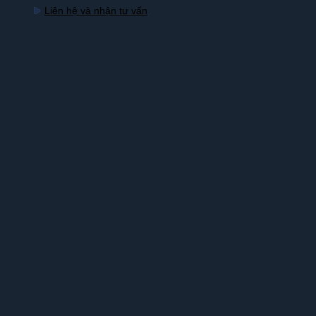
Liên hệ và nhận tư vấn
BẢN ĐỒ