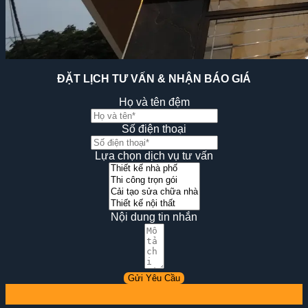
ĐẶT LỊCH TƯ VẤN & NHẬN BÁO GIÁ
Họ và tên đệm
Số điện thoại
Lựa chọn dịch vụ tư vấn
Nội dung tin nhắn
Gửi Yêu Cầu