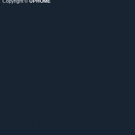
Copyright ©
UPHOME
TRANG CHỦ
VỀ UPHOME
Ý nghĩa & thông điệp logo UPhome
Đội ngũ Uphome
Kts.Nguyễn Hùng – CEO UPhome
THIẾT KẾ KIẾN TRÚC
Thiết kế biệt thự
Thiết kế nhà phố
Thiết kế tổng hợp
THIẾT KẾ NỘI THẤT
Xây nhà trọn gói
Thi công nội thất trọn gói
CẢI TẠO SỬA CHỮA NHÀ
TIỆN ÍCH
Ứng dụng xem hướng nhà theo tuổi
Ứng dụng tính mật độ xây dựng
Ứng dụng tra thước lỗ ban online
VIDEOS
TIN TỨC
Uphome 24/7
Cẩm nang xây nhà
Mầu nhà đẹp
Mẫu biệt thự đẹp