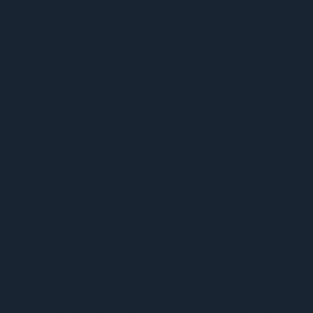
Trắng là một màu sơn nội thất truyền thống và không bao giờ
lỗi mốt. Nó tạo ra không gian sáng sủa, rộng rãi và sang
trọng. Trắng cũng tạo điểm nhấn cho các chi tiết trang trí và
tạo cảm giác thoải mái và yên bình.
Xám
Xám là một màu sơn đa dụng và dễ kết hợp với các phong
cách trang trí khác nhau. Từ xám nhạt đến xám đậm, màu
này có thể tạo ra không gian trang nhã và hiện đại, hoặc một
cảm giác ấm áp và mờ mịt.
Beige hoặc Kem
Beige và các tông màu kem tạo ra một không gian ấm áp, dễ
chịu và truyền cảm giác thoải mái. Đây là màu sơn lý tưởng
cho những người muốn không gian sống của mình mang lại
cảm giác ấm cúng và sang trọng.
Xanh lá cây
Xanh lá cây là một màu sơn tươi sáng và tạo cảm giác yên