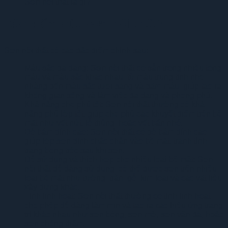
Sơn nội thất là gì?
Đặc điểm của sơn nội thất?
Sơn nội thất có các đặc điểm chính sau:
Màu sắc đa dạng: Sơn nội thất có sẵn trong nhiều tông
màu và màu sắc khác nhau, từ màu trung tính nhẹ
nhàng đến màu sắc tươi sáng và đậm màu, giúp tạo ra
không gian sống và làm việc đa dạng và phong phú.
Khả năng che phủ tốt: Sơn nội thất thường có khả
năng phủ lớp tốt, giúp che phủ các khuyết điểm trên bề
mặt như vết nứt, lỗ thủng, hoặc vết bẩn nhỏ.
Độ bám dính cao: Sơn nội thất có độ bám dính cao,
giúp lớp sơn dính chắc chắn vào bề mặt, tránh tình
trạng bong tróc sau khi sơn.
Dễ sử dụng và thích hợp cho nhiều loại bề mặt: Sơn
nội thất dễ dàng sử dụng, có thể được sơn trên nhiều
loại bề mặt như tường, trần, gỗ, kim loại và các vật liệu
xây dựng khác.
Tính linh hoạt: Sơn nội thất thường có tính linh hoạt,
cho phép dễ dàng làm mịn và tạo ra các hiệu ứng trang
trí khác nhau như sơn bóng, sơn mờ, sơn vân đá, hoặc
sơn chống thấm.