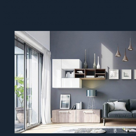
Sơn nội thất là loại sơn được
thiết kế nội thất
đặc biệt để
sử dụng trên bề mặt bên trong của các căn nhà, văn phòng,
hay bất kỳ không gian sống hoặc làm việc nào khác. Sản
phẩm này được phát triển để đáp ứng các yêu cầu cụ thể
của việc sơn trang trí và bảo vệ bề mặt trong nhà.
Search for: