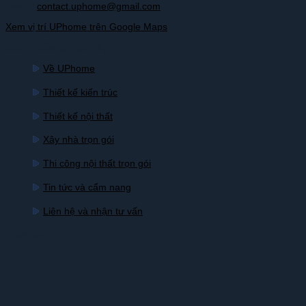
Email:
contact.uphome@gmail.com
Xem vị trí UPhome trên Google Maps
SẢN PHẨM & DỊCH VỤ
Về UPhome
Thiết kế kiến trúc
Thiết kế nội thất
Xây nhà trọn gói
Thi công nội thất trọn gói
Tin tức và cẩm nang
Liên hệ và nhận tư vấn
BẢN ĐỒ