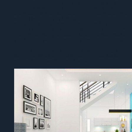
An toàn cho sức khỏe: Hầu hết các loại sơn nội thất
hiện đại đều được thiết kế để đảm bảo an toàn cho sức
khỏe của người sử dụng, không chứa các chất độc hại
như chì hoặc chất gây kích ứng.
Khả năng chống nấm mốc và chống ẩm: Một số loại
sơn nội thất được cải tiến để có khả năng chống nấm
mốc và chống ẩm, giúp bảo vệ không gian sống và làm
việc khỏi các vấn đề về sự hỏng hóc do môi trường ẩm
ướt.
Dễ dàng bảo trì và vệ sinh: Sơn nội thất thường dễ
dàng vệ sinh và bảo trì, có thể lau chùi hoặc lau khô để
giữ cho bề mặt sơn luôn sạch sẽ và mới mẻ.