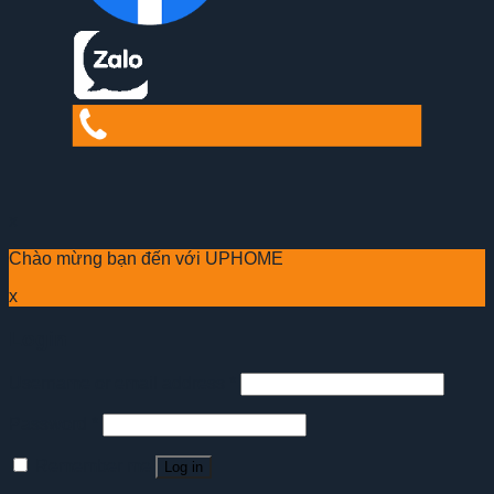
x
Chào mừng bạn đến với UPHOME
x
Login
Username or email address
*
Password
*
Remember me
Log in