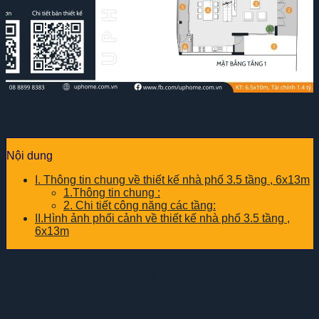
Description
Nội dung
I. Thông tin chung về thiết kế nhà phố 3.5 tầng , 6x13m
1.Thông tin chung :
2. Chi tiết công năng các tầng:
II.Hình ảnh phối cảnh về thiết kế nhà phố 3.5 tầng ,
6x13m
I. Thông tin chung về thiết kế nhà
phố 3.5 tầng , 6x13m