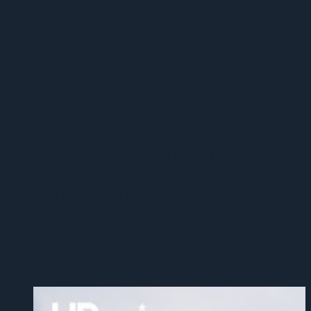
1.Thông tin chung :
Chủ đầu tư : Anh Dũng
Địa chỉ : Đông Anh, Hà Nội
Mặt tiền nhà : 6.5m
Chiều sâu nhà: 10m
Số Tầng : 3 Tầng
Loại Hình:
Nhà phố 3 tầng, Nhà phố hiện đại
2. Chi tiết công năng các tầng:
Tầng 1: Sân + sảnh chính, + Phòng khách + Phòng ăn
+ Bếp wc chung, sân ướt
Tầng 2: 3 phòng ngủ, 2 wc
Tầng 3: 1 phòng thờ + phòng đa năng + sân chơi + khu
giặt phơi
II.Hình ảnh phối cảnh về
thiết kế nhà
phố 3.5 tầng , 6x13m