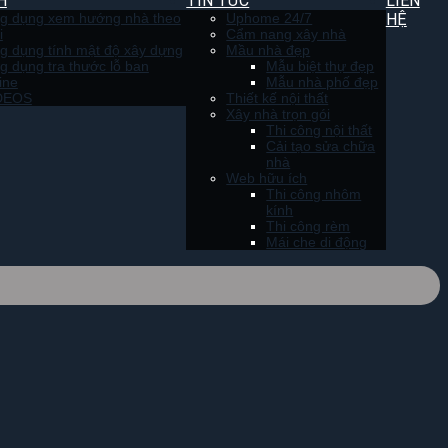
H
TIN TỨC
LIÊN
g dụng xem hướng nhà theo
Uphome 24/7
HỆ
i
Cẩm nang xây nhà
g dụng tính mật độ xây dựng
Mầu nhà đẹp
g dụng tra thước lỗ ban
Mẫu biệt thự đẹp
ine
Mẫu nhà phố đẹp
DEOS
Thiết kế nội thất
Xây nhà trọn gói
Thi công nội thất
Cải tạo sửa chữa
nhà
Web hữu ích
Thi công nhôm
kính
Thi công rèm
Mái che di động