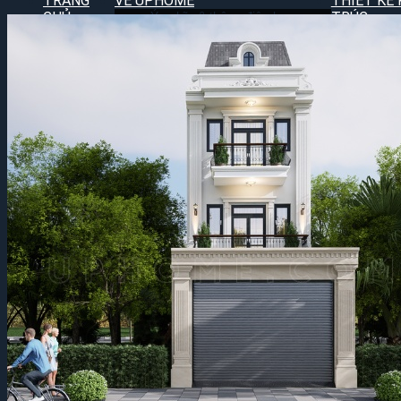
TRANG
VỀ UPHOME
THIẾT KẾ 
CHỦ
Ý nghĩa & thông điệp logo
TRÚC
UPhome
Thiết 
Đội ngũ Uphome
thự
Kts.Nguyễn Hùng – CEO
Thiết
UPhome
phố
Thiết
hợp
Search for: