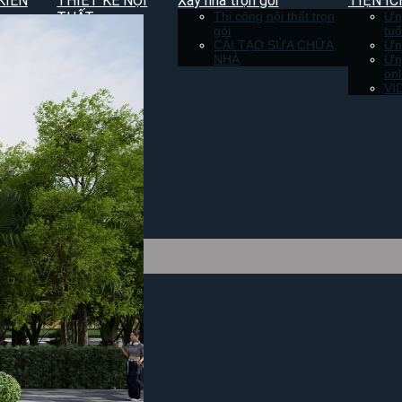
KIẾN
THIẾT KẾ NỘI
Xây nhà trọn gói
TIỆN ÍC
THẤT
Thi công nội thất trọn
Ứn
gói
tuổ
kế biệt
CẢI TẠO SỬA CHỮA
Ứn
NHÀ
Ứn
 kế nhà
onl
VI
 kế tổng