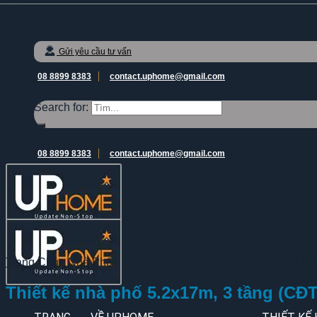
Skip to content
Gửi yêu cầu tư vấn
08 8899 8383
contact.uphome@gmail.com
Search for:
08 8899 8383
contact.uphome@gmail.com
Trang Chủ
-
Nhà Phố
-
Thiết Kế Nhà Phố 5.2x17m, 3 Tầng (C
Thiết kế nhà phố 5.2x17m, 3 tầng (CĐ